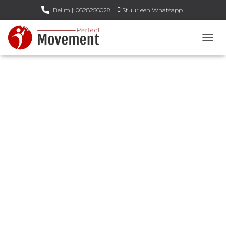
Bel mij: 0628256028
Stuur een Whatsapp
Email mij: info@perfect-movement.nl
N
A
V
I
G
A
T
I
E
W
I
S
S
E
L
E
N