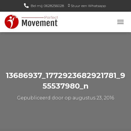
Bel mij: 0628256028
Stuur een Whatsapp
Email mij: info@perfect-movement.nl
N
A
V
I
G
A
T
I
E
13686937_1772923682921781_9
W
I
55537980_n
S
S
Gepubliceerd door
op
augustus 23, 2016
E
L
E
N