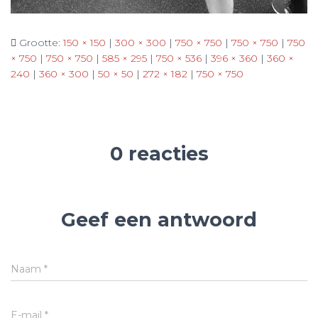
Grootte:
150 × 150
|
300 × 300
|
750 × 750
|
750 × 750
|
750
× 750
|
750 × 750
|
585 × 295
|
750 × 536
|
396 × 360
|
360 ×
240
|
360 × 300
|
50 × 50
|
272 × 182
|
750 × 750
0 reacties
Geef een antwoord
Naam
*
E-mail
*