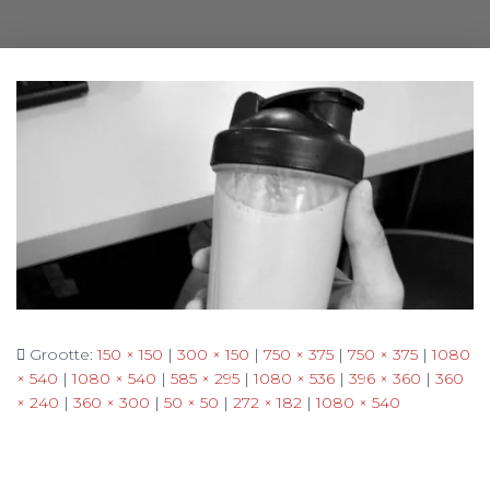
Grootte:
150 × 150
|
300 × 150
|
750 × 375
|
750 × 375
|
1080
× 540
|
1080 × 540
|
585 × 295
|
1080 × 536
|
396 × 360
|
360
× 240
|
360 × 300
|
50 × 50
|
272 × 182
|
1080 × 540