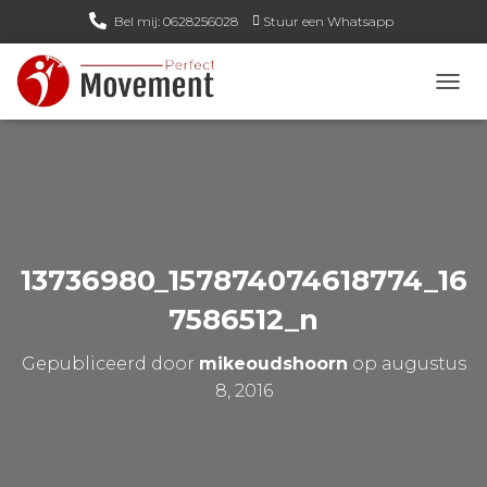
Bel mij: 0628256028
Stuur een Whatsapp
Email mij: info@perfect-movement.nl
N
A
V
I
G
A
T
I
E
13736980_157874074618774_16
W
I
7586512_n
S
S
Gepubliceerd door
mikeoudshoorn
op
augustus
E
L
8, 2016
E
N