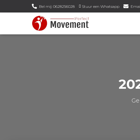
Bel mij: 0628256028
Stuur een Whatsapp
Emai
20
Ge