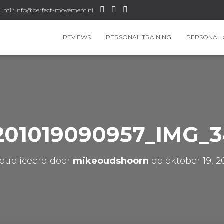
l mij: info@perfect-movement.nl
REVIEWS
PERSONAL TRAINING
PERSONAL 
201019090957_IMG_3
publiceerd door
mikeoudshoorn
op
oktober 19, 