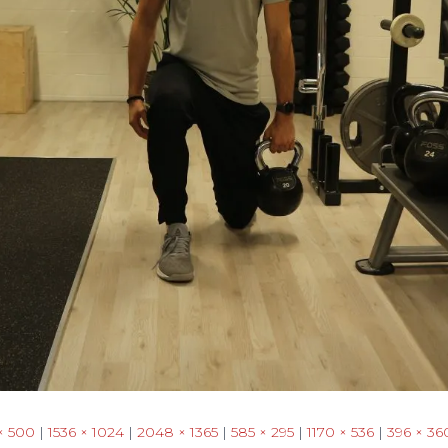
× 500
|
1536 × 1024
|
2048 × 1365
|
585 × 295
|
1170 × 536
|
396 × 36