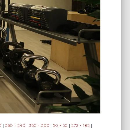
0
|
360 × 240
|
360 × 300
|
50 × 50
|
272 × 182
|