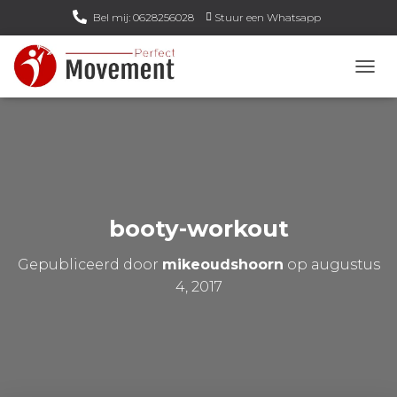
Bel mij: 0628256028
Stuur een Whatsapp
Email mij: info@perfect-movement.nl
N
A
V
I
G
A
T
I
E
booty-workout
W
I
Gepubliceerd door
mikeoudshoorn
op
augustus
S
S
4, 2017
E
L
E
N