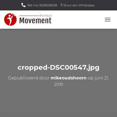
Bel mij: 0628256028
Stuur een Whatsapp
Email mij: info@perfect-movement.nl
N
A
V
I
G
A
T
I
E
cropped-DSC00547.jpg
W
I
Gepubliceerd door
mikeoudshoorn
op
juni 21,
S
S
2019
E
L
E
N