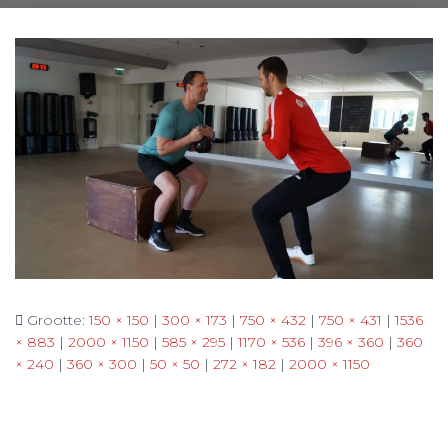
Grootte:
150 × 150
|
300 × 173
|
750 × 432
|
750 × 431
|
1536
× 883
|
2000 × 1150
|
585 × 295
|
1170 × 536
|
396 × 360
|
360
× 240
|
360 × 300
|
50 × 50
|
272 × 182
|
2000 × 1150