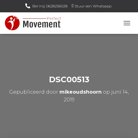
Bel mij: 0628256028
Stuur een Whatsapp
Email mij: info@perfect-movement.nl
N
A
V
I
G
A
T
I
E
DSC00513
W
I
Gepubliceerd door
mikeoudshoorn
op
juni 14,
S
S
2019
E
L
E
N