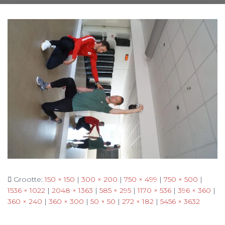
Grootte:
150 × 150
|
300 × 200
|
750 × 499
|
750 × 500
|
1536 × 1022
|
2048 × 1363
|
585 × 295
|
1170 × 536
|
396 × 360
|
360 × 240
|
360 × 300
|
50 × 50
|
272 × 182
|
5456 × 3632