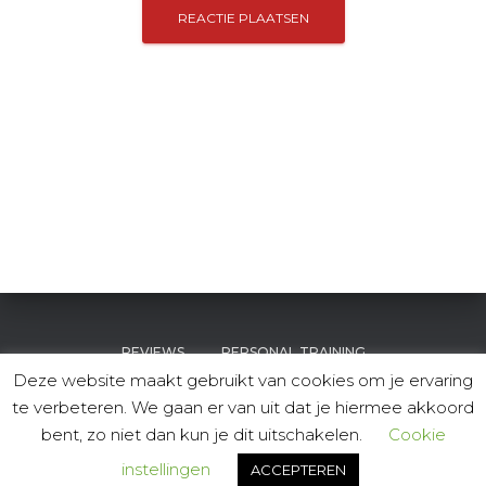
REVIEWS
PERSONAL TRAINING
Deze website maakt gebruikt van cookies om je ervaring
te verbeteren. We gaan er van uit dat je hiermee akkoord
PERSONAL GROUP FITNESS
OVER MIJ
CONTACT
bent, zo niet dan kun je dit uitschakelen.
Cookie
Hestia | Ontwikkeld door
ThemeIsle
instellingen
ACCEPTEREN