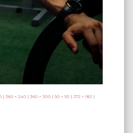
0
|
360 × 240
|
360 × 300
|
50 × 50
|
272 × 182
|