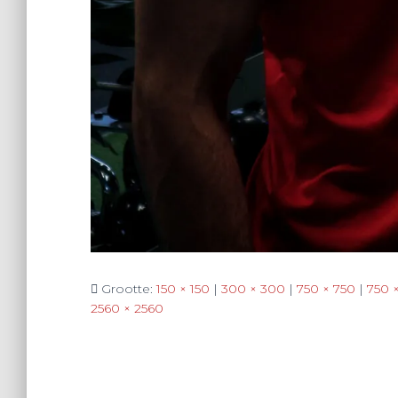
Grootte:
150 × 150
|
300 × 300
|
750 × 750
|
750 
2560 × 2560