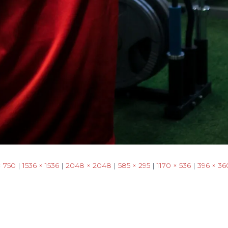
× 750
|
1536 × 1536
|
2048 × 2048
|
585 × 295
|
1170 × 536
|
396 × 36