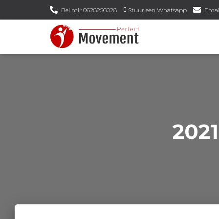
Bel mij: 0628256028
Stuur een Whatsapp
Emai
2021