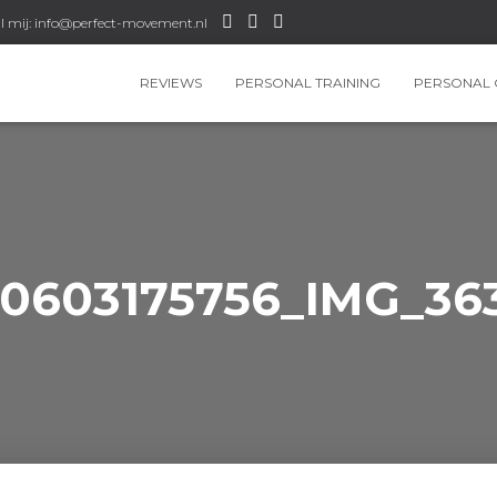
l mij: info@perfect-movement.nl
REVIEWS
PERSONAL TRAINING
PERSONAL 
0603175756_IMG_363