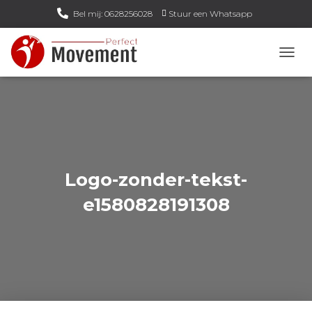
Bel mij: 0628256028
Stuur een Whatsapp
Email mij: info@perfect-movement.nl
N
A
V
I
G
A
T
I
E
Logo-zonder-tekst-
W
I
e1580828191308
S
S
E
L
E
N