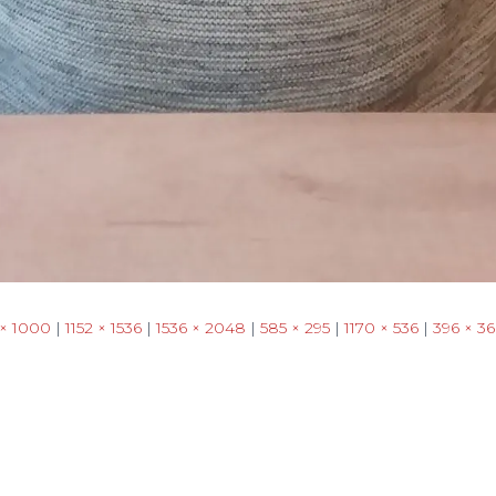
 × 1000
|
1152 × 1536
|
1536 × 2048
|
585 × 295
|
1170 × 536
|
396 × 3