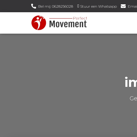
Bel mij: 0628256028
Stuur een Whatsapp
Emai
i
Ge