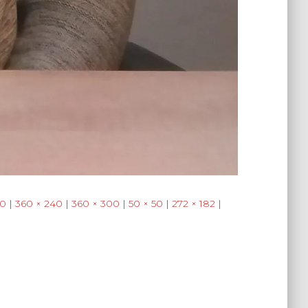
60
|
360 × 240
|
360 × 300
|
50 × 50
|
272 × 182
|