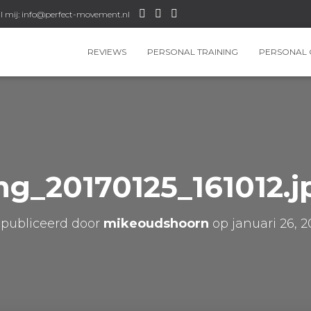
l mij: info@perfect-movement.nl
REVIEWS
PERSONAL TRAINING
PERSONAL 
mg_20170125_161012.j
publiceerd door
mikeoudshoorn
op
januari 26, 2