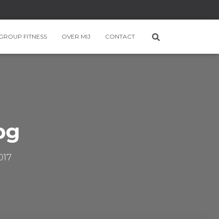
GROUP FITNESS
OVER MIJ
CONTACT
pg
017