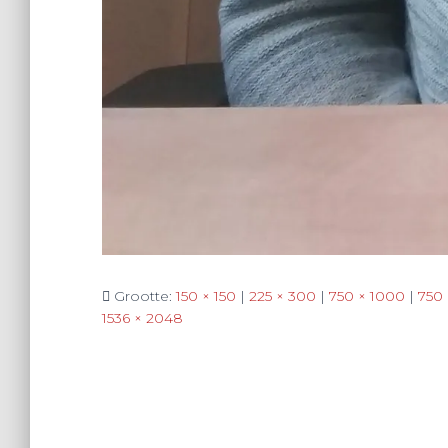
Grootte:
150 × 150
|
225 × 300
|
750 × 1000
|
750
1536 × 2048