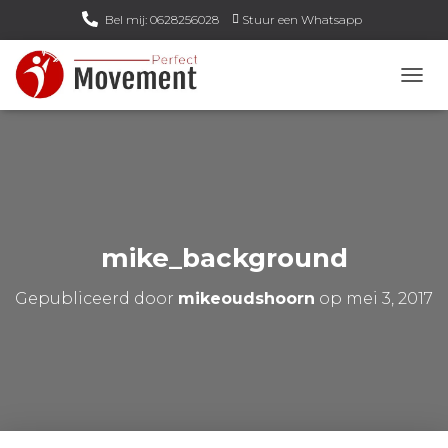
Bel mij: 0628256028
Stuur een Whatsapp
Email mij: info@perfect-movement.nl
N
A
V
I
G
A
T
I
E
mike_background
W
I
Gepubliceerd door
mikeoudshoorn
op
mei 3, 2017
S
S
E
L
E
N