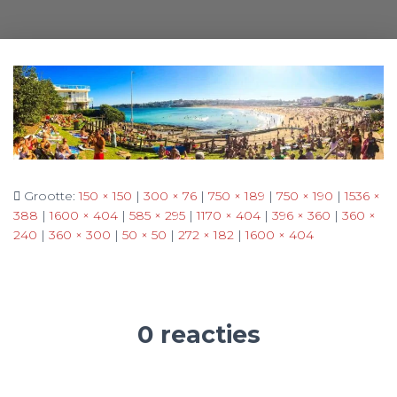
Grootte:
150 × 150
|
300 × 76
|
750 × 189
|
750 × 190
|
1536 ×
388
|
1600 × 404
|
585 × 295
|
1170 × 404
|
396 × 360
|
360 ×
240
|
360 × 300
|
50 × 50
|
272 × 182
|
1600 × 404
0 reacties