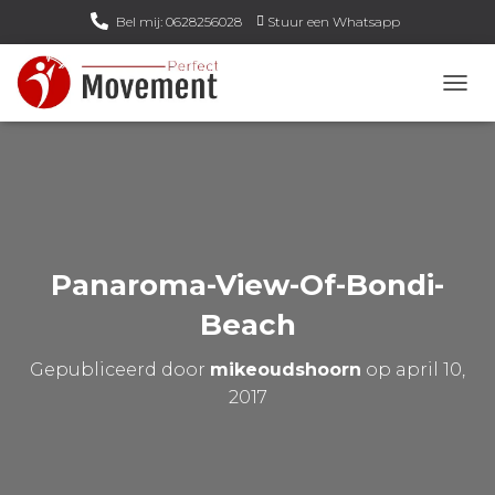
Bel mij: 0628256028
Stuur een Whatsapp
Email mij: info@perfect-movement.nl
N
A
V
I
G
A
T
I
E
Panaroma-View-Of-Bondi-
W
I
Beach
S
S
Gepubliceerd door
mikeoudshoorn
op
april 10,
E
L
2017
E
N