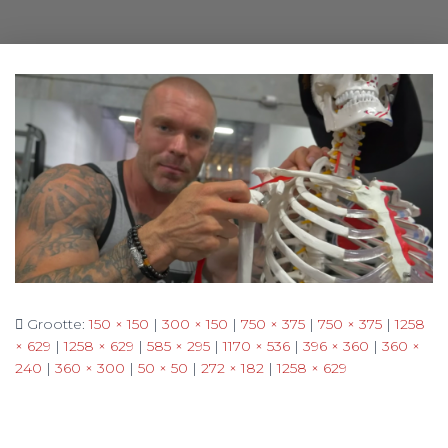
Grootte:
150 × 150
|
300 × 150
|
750 × 375
|
750 × 375
|
1258
× 629
|
1258 × 629
|
585 × 295
|
1170 × 536
|
396 × 360
|
360 ×
240
|
360 × 300
|
50 × 50
|
272 × 182
|
1258 × 629