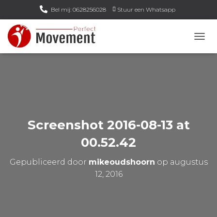
Bel mij: 0628256028
Stuur een Whatsapp
Email mij: info@perfect-movement.nl
N
A
V
I
G
A
T
I
E
Screenshot 2016-08-13 at
W
I
00.52.42
S
S
Gepubliceerd door
mikeoudshoorn
op
augustus
E
L
12, 2016
E
N