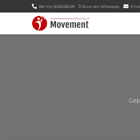
Bel mij: 0628256028
Stuur een Whatsapp
Emai
Gep