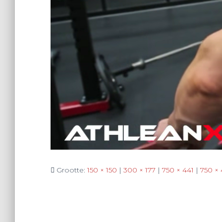
Grootte:
150 × 150
|
300 × 177
|
750 × 441
|
750 ×