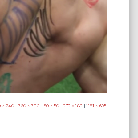
 × 240
|
360 × 300
|
50 × 50
|
272 × 182
|
1181 × 695