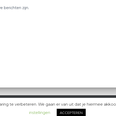
e berichten zijn.
ng te verbeteren. We gaan er van uit dat je hiermee akkoord
GROUP FITNESS
OVER MIJ
CONTACT
instellingen
ACCEPTEREN