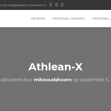
l mij: info@perfect-movement.nl
REVIEWS
PERSONAL TRAINING
PERSONAL 
Athlean-X
ubliceerd door
mikeoudshoorn
op
september 5, 