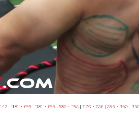
 442
|
1181 × 695
|
1181 × 695
|
585 × 295
|
1170 × 536
|
396 × 360
|
360