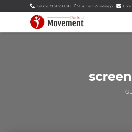
Bel mij: 0628256028
Stuur een Whatsapp
Emai
scree
Ge