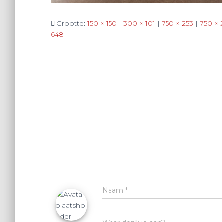
Grootte:
150 × 150
|
300 × 101
|
750 × 253
|
750 × 
648
Naam
*