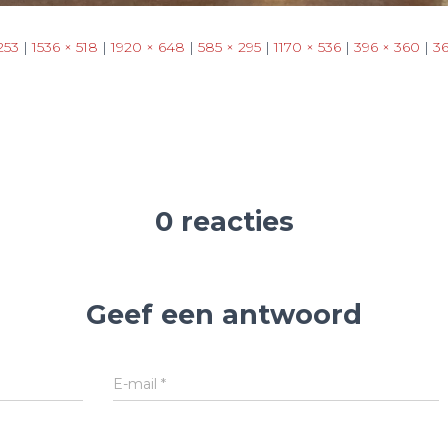
253
|
1536 × 518
|
1920 × 648
|
585 × 295
|
1170 × 536
|
396 × 360
|
3
0 reacties
Geef een antwoord
E-mail
*