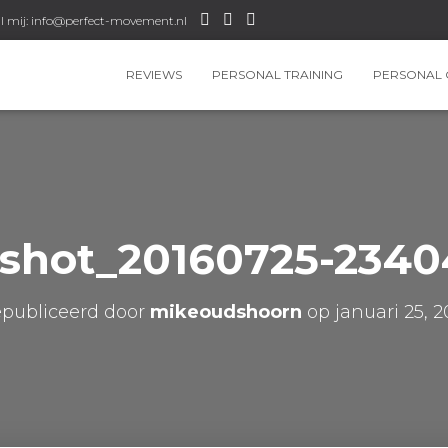
l mij: info@perfect-movement.nl
REVIEWS
PERSONAL TRAINING
PERSONAL 
nshot_20160725-2340
publiceerd door
mikeoudshoorn
op
januari 25, 2