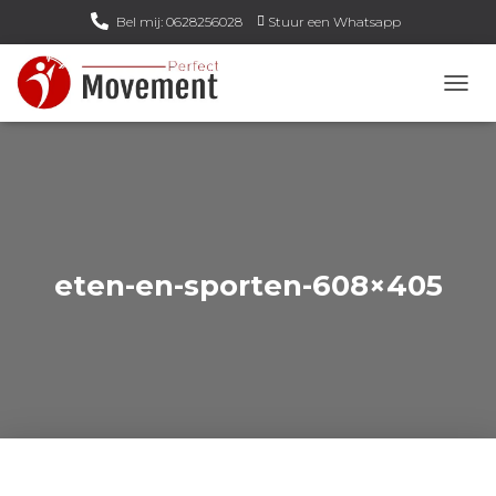
Bel mij: 0628256028
Stuur een Whatsapp
Email mij: info@perfect-movement.nl
N
A
V
I
G
A
T
I
E
eten-en-sporten-608×405
W
I
S
S
E
L
E
N