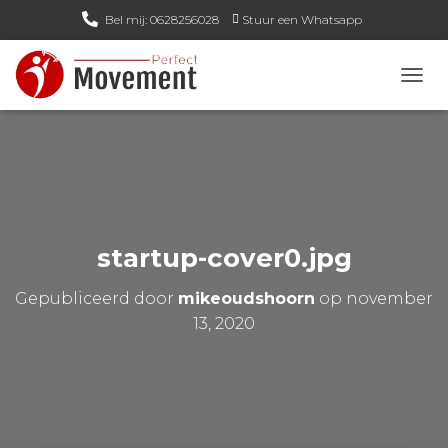
Bel mij: 0628256028
Stuur een Whatsapp
Email mij: info@perfect-movement.nl
N
A
V
I
G
A
T
I
E
startup-cover0.jpg
W
I
Gepubliceerd door
mikeoudshoorn
op
november
S
S
13, 2020
E
L
E
N