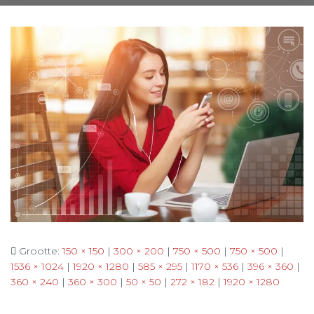
Grootte:
150 × 150
|
300 × 200
|
750 × 500
|
750 × 500
|
1536 × 1024
|
1920 × 1280
|
585 × 295
|
1170 × 536
|
396 × 360
|
360 × 240
|
360 × 300
|
50 × 50
|
272 × 182
|
1920 × 1280