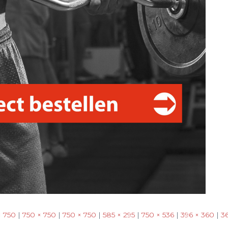
× 750
|
750 × 750
|
750 × 750
|
585 × 295
|
750 × 536
|
396 × 360
|
3