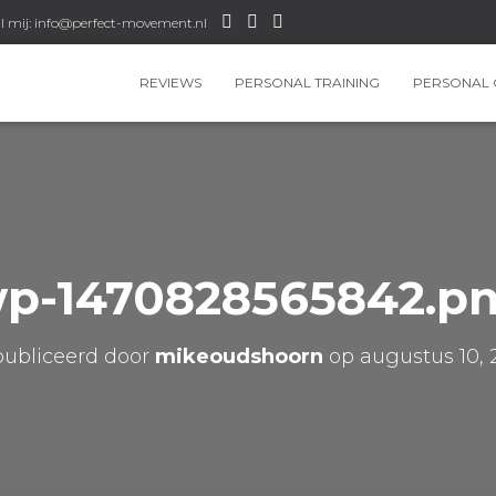
l mij: info@perfect-movement.nl
REVIEWS
PERSONAL TRAINING
PERSONAL 
p-1470828565842.p
ubliceerd door
mikeoudshoorn
op
augustus 10, 