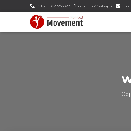
Bel mij: 0628256028
Stuur een Whatsapp
Emai
w
Gep