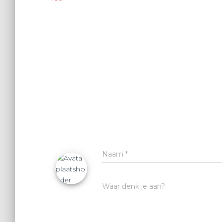
Naam
*
Waar denk je aan?