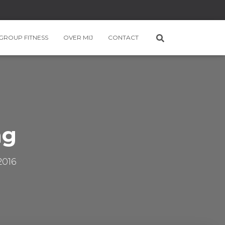
GROUP FITNESS
OVER MIJ
CONTACT
ng
2016