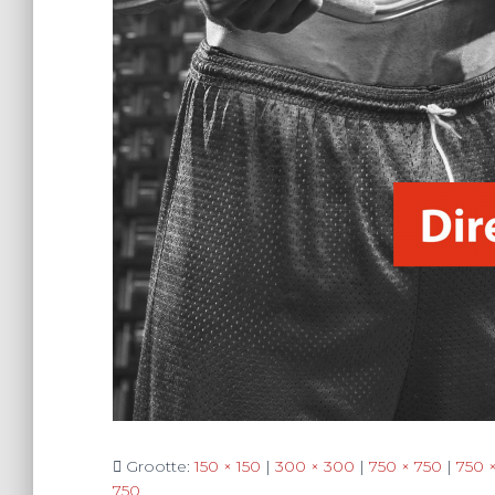
Grootte:
150 × 150
|
300 × 300
|
750 × 750
|
750 
750