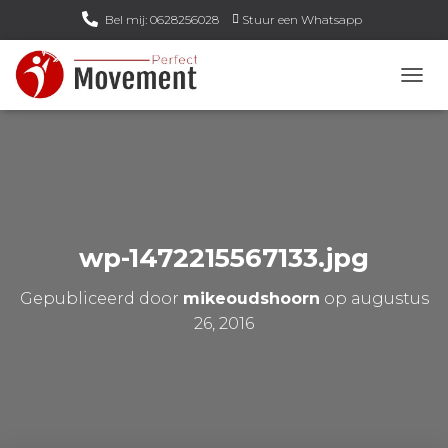
Bel mij: 0628256028
Stuur een Whatsapp
Email mij: info@perfect-movement.nl
N
A
V
I
G
A
T
I
E
wp-1472215567133.jpg
W
I
Gepubliceerd door
mikeoudshoorn
op
augustus
S
S
26, 2016
E
L
E
N