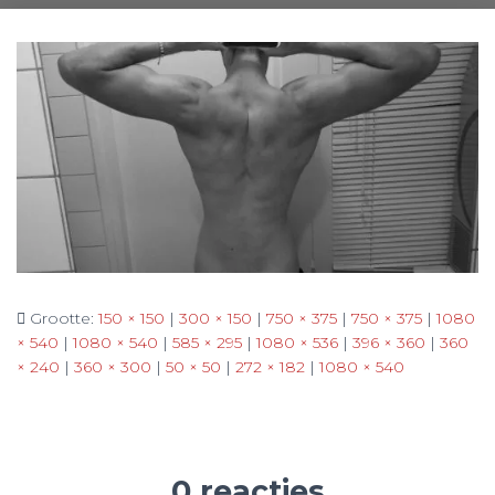
Grootte:
150 × 150
|
300 × 150
|
750 × 375
|
750 × 375
|
1080
× 540
|
1080 × 540
|
585 × 295
|
1080 × 536
|
396 × 360
|
360
× 240
|
360 × 300
|
50 × 50
|
272 × 182
|
1080 × 540
0 reacties